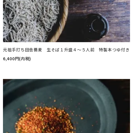
元祖手打ち田舎蕎麦 生そば１升盛４～５人前 特製本つゆ付き
6,400円(内税)