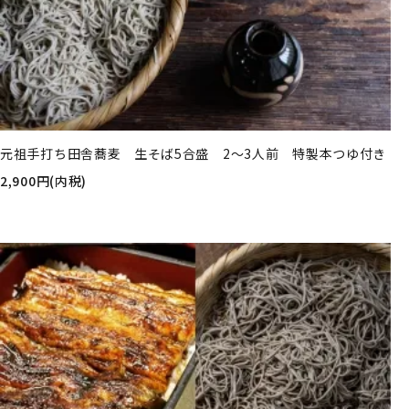
元祖手打ち田舎蕎麦 生そば5合盛 2～3人前 特製本つゆ付き
2,900円(内税)