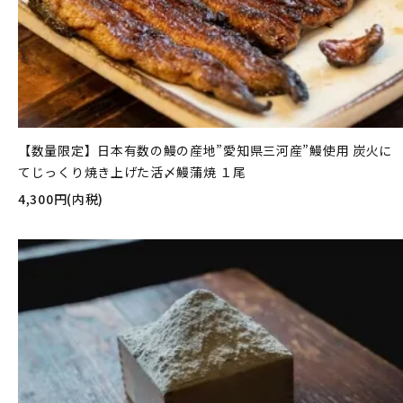
【数量限定】日本有数の鰻の産地”愛知県三河産”鰻使用 炭火に
てじっくり焼き上げた活〆鰻蒲焼 １尾
4,300円(内税)