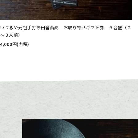
いづるや元祖手打ち田舎蕎麦 お取り寄せギフト券 ５合盛（２
～３人前）
4,000円(内税)