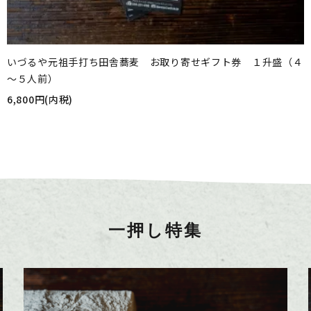
いづるや元祖手打ち田舎蕎麦 お取り寄せギフト券 １升盛（４
～５人前）
6,800円(内税)
一押し特集