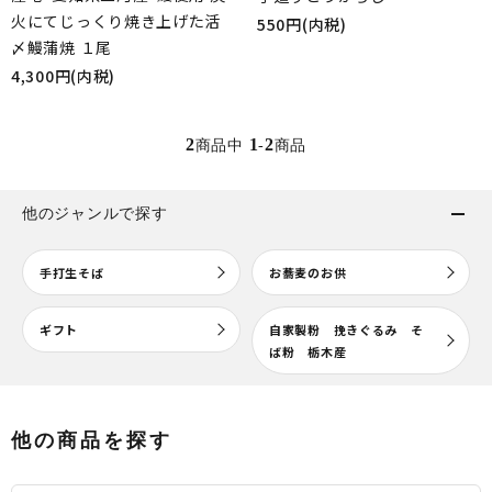
火にてじっくり焼き上げた活
550円(内税)
〆鰻蒲焼 １尾
4,300円(内税)
2
1
2
商品中
-
商品
他のジャンルで探す
生そば
手打生そば
お蕎麦のお供
お蕎麦のお供
ギフト
自家製粉 挽きぐるみ そ
ば粉 栃木産
ギフト
よくあるご質問
他の商品を探す
お問い合わせ