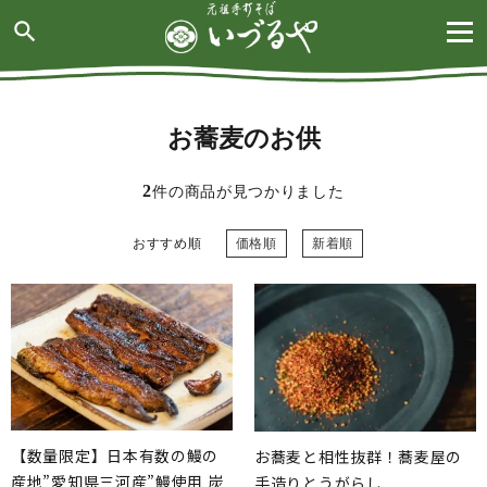
search
お蕎麦のお供
2
件の商品が見つかりました
おすすめ順
価格順
新着順
【数量限定】日本有数の鰻の
お蕎麦と相性抜群！蕎麦屋の
産地”愛知県三河産”鰻使用 炭
手造りとうがらし