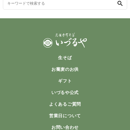
search
いづるや公式
person_add_alt_1
person
新規会員登録
ログイン
phone
0120-310-638
mail_outline
お問い合わせ
受付時間
11:00 ~ 18:00【水曜定休】
生そば
お蕎麦のお供
ギフト
いづるや公式
よくあるご質問
営業日について
お問い合わせ