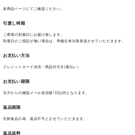
各商品ページにてご確認ください。
生そば
引渡し時期
お蕎麦のお供
ご希望の到着日にお届け致します。
ギフト
到着日のご指定が無い場合は、準備出来次第発送させていただきます。
よくあるご質問
お支払い方法
クレジットカード決済・商品代引き(着払い）
お問い合わせ
お支払い期限
いづるや公式
当方からの確認メール送信後7日以内となります。
person_add_alt_1
person
新規会員登録
ログイン
返品期限
phone
0120-310-638
生鮮食品の為、返品不可とさせていただきます。
mail_outline
お問い合わせ
受付時間
11:00 ~ 18:00【水曜定休】
返品送料