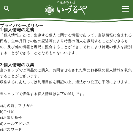
search
プライバシーポリシー
1.個人情報の定義
「個人情報」とは、生存する個人に関する情報であって、当該情報に含まれる
氏名、生年月日その他の記述等により特定の個人を識別することができるも
の、及び他の情報と容易に照合することができ、それにより特定の個人を識別
することができることとなるものをいいます。
2.個人情報の収集
当ショップでは商品のご購入、お問合せをされた際にお客様の個人情報を収集
することがございます。
収集するにあたっては利用目的を明記の上、適法かつ公正な手段によります。
当ショップで収集する個人情報は以下の通りです。
a)お名前、フリガナ
b)ご住所
c)お電話番号
d)メールアドレス
e)パスワード