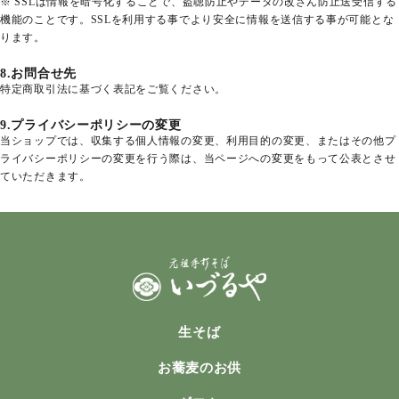
※ SSLは情報を暗号化することで、盗聴防止やデータの改ざん防止送受信する
機能のことです。SSLを利用する事でより安全に情報を送信する事が可能とな
phone
0120-310-638
mail_outline
お問い合わせ
ります。
受付時間
11:00 ~ 18:00【水曜定休】
8.お問合せ先
特定商取引法に基づく表記をご覧ください。
9.プライバシーポリシーの変更
当ショップでは、収集する個人情報の変更、利用目的の変更、またはその他プ
ライバシーポリシーの変更を行う際は、当ページへの変更をもって公表とさせ
ていただきます。
生そば
お蕎麦のお供