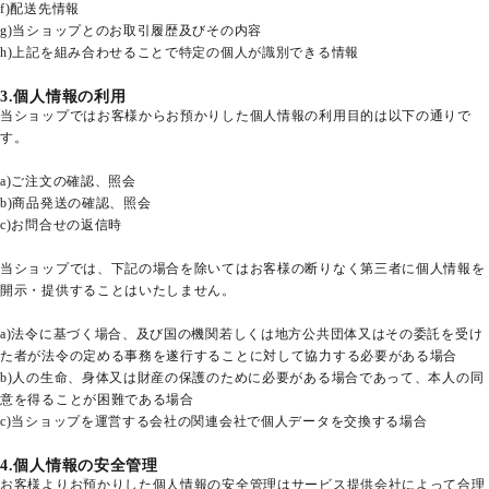
f)配送先情報
g)当ショップとのお取引履歴及びその内容
h)上記を組み合わせることで特定の個人が識別できる情報
3.個人情報の利用
当ショップではお客様からお預かりした個人情報の利用目的は以下の通りで
す。
a)ご注文の確認、照会
b)商品発送の確認、照会
c)お問合せの返信時
当ショップでは、下記の場合を除いてはお客様の断りなく第三者に個人情報を
開示・提供することはいたしません。
a)法令に基づく場合、及び国の機関若しくは地方公共団体又はその委託を受け
た者が法令の定める事務を遂行することに対して協力する必要がある場合
b)人の生命、身体又は財産の保護のために必要がある場合であって、本人の同
意を得ることが困難である場合
c)当ショップを運営する会社の関連会社で個人データを交換する場合
4.個人情報の安全管理
お客様よりお預かりした個人情報の安全管理はサービス提供会社によって合理