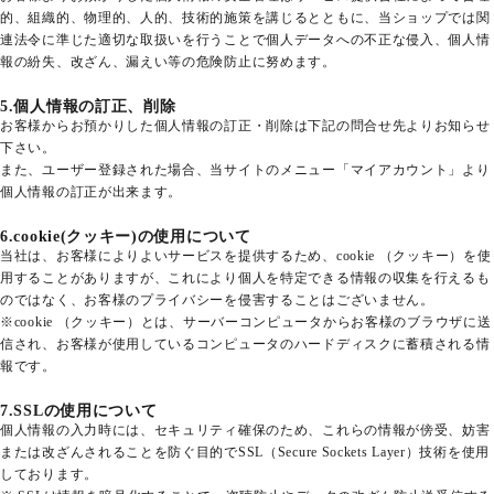
的、組織的、物理的、人的、技術的施策を講じるとともに、当ショップでは関
連法令に準じた適切な取扱いを行うことで個人データへの不正な侵入、個人情
報の紛失、改ざん、漏えい等の危険防止に努めます。
5.個人情報の訂正、削除
お客様からお預かりした個人情報の訂正・削除は下記の問合せ先よりお知らせ
生そば
下さい。
また、ユーザー登録された場合、当サイトのメニュー「マイアカウント」より
個人情報の訂正が出来ます。
お蕎麦のお供
6.cookie(クッキー)の使用について
ギフト
当社は、お客様によりよいサービスを提供するため、cookie （クッキー）を使
用することがありますが、これにより個人を特定できる情報の収集を行えるも
よくあるご質問
のではなく、お客様のプライバシーを侵害することはございません。
※cookie （クッキー）とは、サーバーコンピュータからお客様のブラウザに送
信され、お客様が使用しているコンピュータのハードディスクに蓄積される情
お問い合わせ
報です。
いづるや公式
7.SSLの使用について
個人情報の入力時には、セキュリティ確保のため、これらの情報が傍受、妨害
または改ざんされることを防ぐ目的でSSL（Secure Sockets Layer）技術を使用
person_add_alt_1
person
新規会員登録
ログイン
しております。