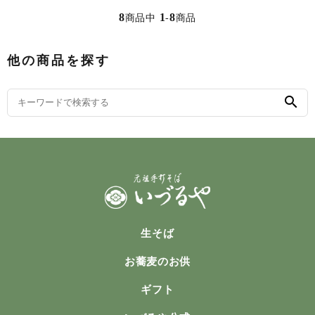
phone
0120-310-638
mail_outline
お問い合わせ
8
1
8
商品中
-
商品
受付時間
11:00 ~ 18:00【水曜定休】
他の商品を探す
search
生そば
お蕎麦のお供
ギフト