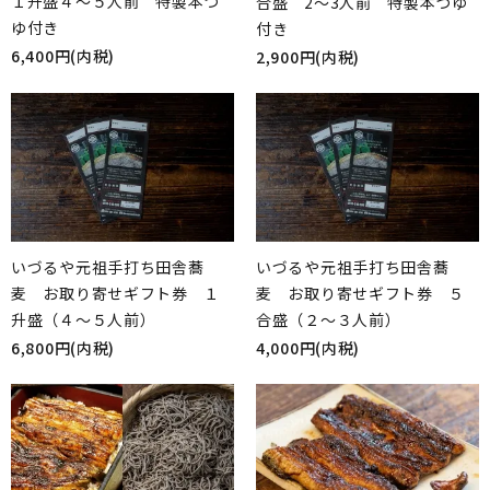
１升盛４～５人前 特製本つ
合盛 2～3人前 特製本つゆ
ゆ付き
付き
6,400円(内税)
2,900円(内税)
いづるや元祖手打ち田舎蕎
いづるや元祖手打ち田舎蕎
麦 お取り寄せギフト券 １
麦 お取り寄せギフト券 ５
升盛（４～５人前）
合盛（２～３人前）
6,800円(内税)
4,000円(内税)