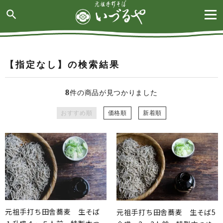
search
【指定なし】の検索結果
8
件の商品が見つかりました
おすすめ順
価格順
新着順
元祖手打ち田舎蕎麦 生そば
元祖手打ち田舎蕎麦 生そば5