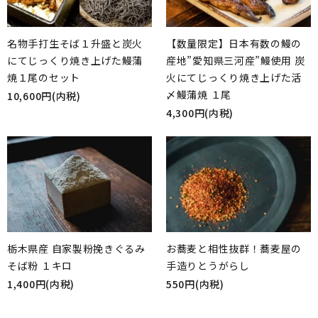
【数量限定】日本有数の鰻の
名物手打生そば１升盛と炭火
産地”愛知県三河産”鰻使用 炭
にてじっくり焼き上げた鰻蒲
火にてじっくり焼き上げた活
焼１尾のセット
生そば
〆鰻蒲焼 １尾
10,600円(内税)
お蕎麦のお供
4,300円(内税)
ギフト
よくあるご質問
お問い合わせ
いづるや公式
栃木県産 自家製粉挽きぐるみ
お蕎麦と相性抜群！蕎麦屋の
そば粉 １キロ
手造りとうがらし
person_add_alt_1
person
1,400円(内税)
550円(内税)
新規会員登録
ログイン